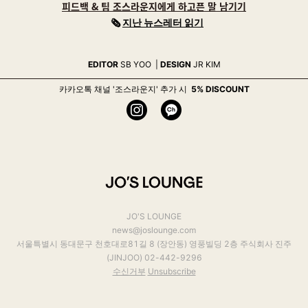
피드백 & 팀 조스라운지에게 하고픈 말 남기기
🗞
지난
뉴스레터 읽기
EDITOR
SB YOO |
DESIGN
JR KIM
카카오톡 채널 '조스라운지' 추가 시
5% DISCOUNT
JO'S LOUNGE
news@joslounge.com
서울특별시 동대문구 천호대로81길 8 (장안동) 영풍빌딩 2층 주식회사 진주
(JINJOO) 02-442-9296
수신거부
Unsubscribe